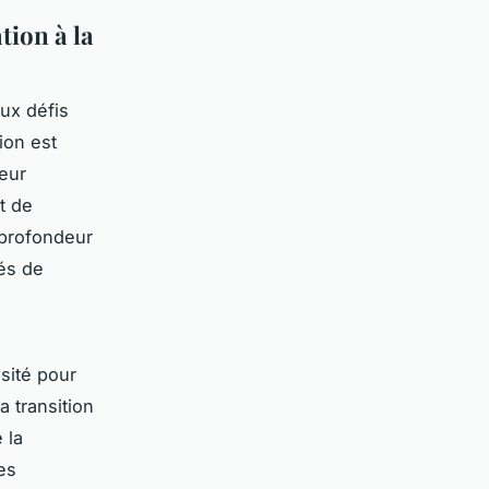
tion à la
aux défis
ion est
leur
t de
 profondeur
tés de
sité pour
 transition
 la
es