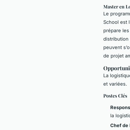
Master en L
Le program
School est 
prépare les
distribution
peuvent s’o
de projet a
Opportunit
La logistiqu
et variées.
Postes Clés
Responsa
la logist
Chef de 