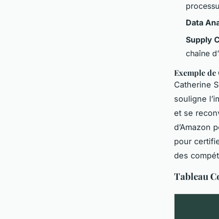
processu
Data Ana
Supply C
chaîne d
Exemple de 
Catherine 
souligne l’
et se recon
d’Amazon p
pour certif
des compéte
Tableau C