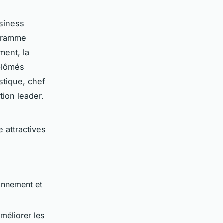
siness
ogramme
ment, la
iplômés
stique, chef
tion leader.
e attractives
onnement et
améliorer les