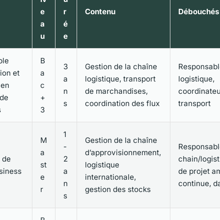
e
r
Contenu
Débouchés
a
é
u
e
ble
B
3
Gestion de la chaîne
Responsabl
ion et
a
a
logistique, transport
logistique,
 en
c
n
de marchandises,
coordinateu
 de
+
s
coordination des flux
transport
s
3
1
M
Gestion de la chaîne
-
Responsabl
a
d’approvisionnement,
 de
2
chain/logis
st
logistique
siness
a
de projet a
e
internationale,
n
continue, d
r
gestion des stocks
s