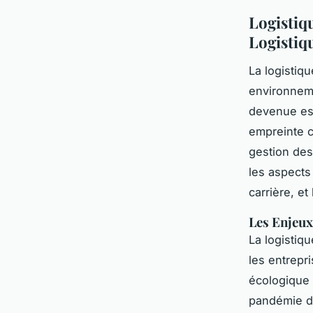
Logistiq
Logistiq
La logistiq
environneme
devenue ess
empreinte c
gestion des
les aspects
carrière, et
Les Enjeux
La logistiq
les entrepr
écologique 
pandémie de