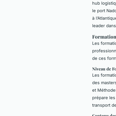
hub logisti
le port Nado
à l’Atlanti
leader dans 
Formation
Les formati
professionn
de ces form
Niveau de F
Les formati
des masters
et Méthodes
prépare les 
transport d
Contenu de