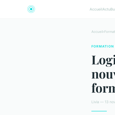
Accueil
Actu
Bu
Accueil
›
Format
FORMATION
Logi
nou
for
Livia — 13 no