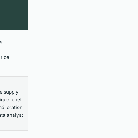
e
r de
e supply
tique, chef
mélioration
ata analyst