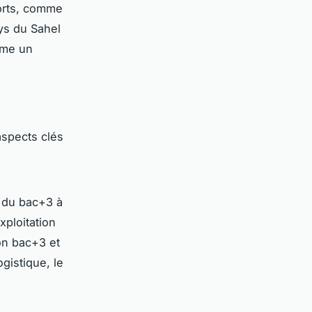
orts, comme
ays du Sahel
mme un
aspects clés
t du bac+3 à
xploitation
on bac+3 et
gistique, le