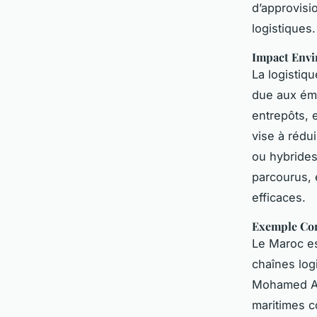
d’approvisi
logistiques.
Impact Envi
La logistiq
due aux émi
entrepôts, 
vise à rédu
ou hybrides
parcourus, 
efficaces.
Exemple Con
Le Maroc es
chaînes logi
Mohamed Abd
maritimes c