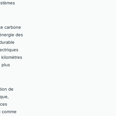
systèmes
nte carbone
énergie des
 durable
lectriques
 kilomètres
 plus
tion de
ique,
ices
oc comme