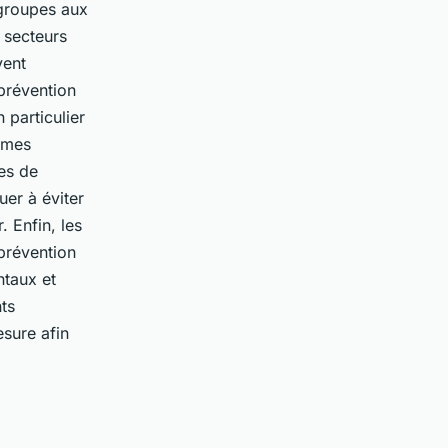
 groupes aux
 secteurs
vent
prévention
n particulier
ammes
es de
uer à éviter
 Enfin, les
prévention
ntaux et
ts
sure afin