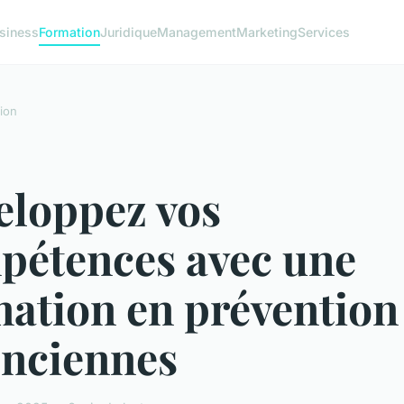
siness
Formation
Juridique
Management
Marketing
Services
ion
eloppez vos
pétences avec une
ation en prévention
enciennes