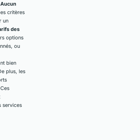
.
Aucun
es critères
r un
arifs des
rs options
nnés, ou
nt bien
De plus, les
rts
 Ces
x
s services