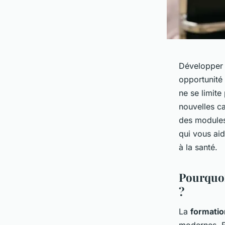
Développer 
opportunité
ne se limite
nouvelles ca
des modules
qui vous aide
à la santé.
Pourquoi
?
La
formatio
modernes. E