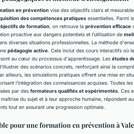
mation en prévention
vise des objectifs clairs et mesurabl
quisition des compétences pratiques
essentielles. Parmi l
bjectifs de formation
, on retrouve la
prévention efficace
d
sation proactive aux dangers potentiels et l’utilisation de
meil
ns diverses situations professionnelles. La méthode d'en
une
pédagogie active
. Cela inclut des cours interactifs où l
s sont au cœur du processus d'apprentissage. Les
études d
’illustrer des scénarios concrets, renforçant ainsi la compr
ar ailleurs, les simulations pratiques offrent une mise en sit
vorisant l’intégration des connaissances acquises. Toutes le
isées par des
formateurs qualifiés et expérimentés
. Ces e
 maîtrise du sujet et à leur approche humaine, répondent au
nts tout en assurant une progression optimale.
ible pour une formation en prévention à Val