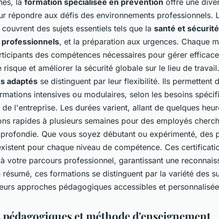
nes, la
formation spécialisée en prévention
offre une diver
r répondre aux défis des environnements professionnels. 
couvrent des sujets essentiels tels que la
santé et sécurité
 professionnels
, et la préparation aux urgences. Chaque m
articipants des compétences nécessaires pour gérer efficac
 risque et améliorer la sécurité globale sur le lieu de travail
s adaptés
se distinguent par leur flexibilité. Ils permettent 
rmations intensives ou modulaires, selon les besoins spéci
u de l'entreprise. Les durées varient, allant de quelques heu
tions rapides à plusieurs semaines pour des employés cherc
pprofondie. Que vous soyez débutant ou expérimenté, des 
xistent pour chaque niveau de compétence. Ces certificatio
 à votre parcours professionnel, garantissant une reconnai
En résumé, ces formations se distinguent par la variété des su
leurs approches pédagogiques accessibles et personnalisée
s pédagogiques et méthode d'enseignement