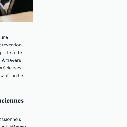
 une
prévention
 porte à de
 À travers
précieuses
atif, ou lié
nciennes
essionnels
vail
, élément