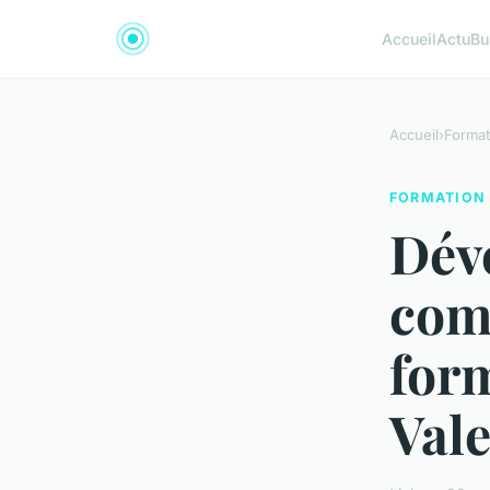
Accueil
Actu
Bu
Accueil
›
Format
FORMATION
Dév
com
form
Val