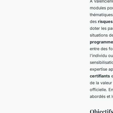
À Valencien
modules pou
thématiques 
des
risques
doter les p
situations de
programme
entre des fo
l'individu o
sensibilisa
expertise a
certifiants
e
de la valeur
officielle. 
abordés et 
Objectif