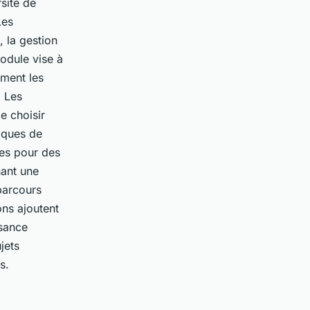
sité de
Les
, la gestion
odule vise à
ement les
. Les
de choisir
fiques de
res pour des
hant une
parcours
ns ajoutent
ssance
jets
s.