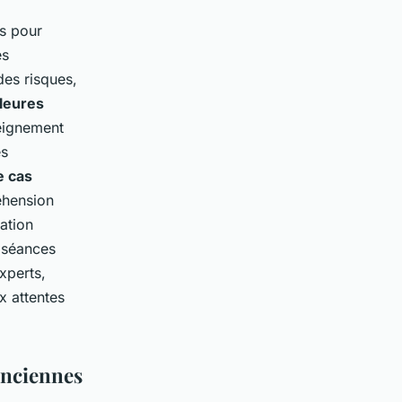
es pour
es
es risques,
leures
seignement
es
e cas
éhension
uation
s séances
xperts,
x attentes
enciennes