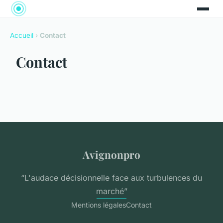
Accueil
›
Contact
Contact
Avignonpro
“L'audace décisionnelle face aux turbulences du
marché”
Mentions légales
Contact