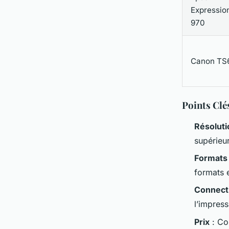
Expressio
970
Canon TS
Points Clé
Résoluti
supérieu
Formats
formats e
Connecti
l’impress
Prix
: Co