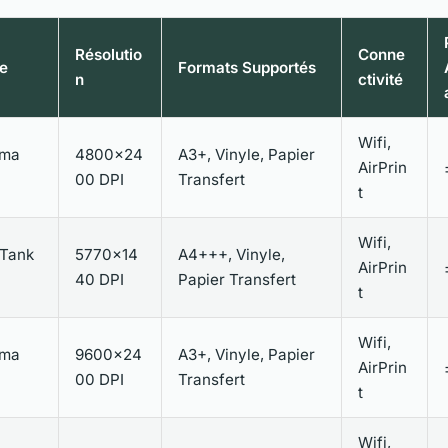
Résolutio
Conne
e
Formats Supportés
n
ctivité
Wifi,
xma
4800×24
A3+, Vinyle, Papier
AirPrin
00 DPI
Transfert
t
Wifi,
oTank
5770×14
A4+++, Vinyle,
AirPrin
40 DPI
Papier Transfert
t
Wifi,
xma
9600×24
A3+, Vinyle, Papier
AirPrin
00 DPI
Transfert
t
Wifi,