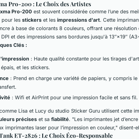
a Pro-200 : Le Choix des Artistes
ixma Pro-200
est souvent considérée comme l’une des meil
 pour les
stickers
et les
impressions d'art
. Cette imprimant
cre à base de colorants 8 couleurs, offrant une résolution
PI et des impressions sans bordures jusqu'à 13″×19″ (A3+
iques Clés :
d'impression
: Haute qualité constante pour les tirages d'art,
 épais, et les stickers.
ence
: Prend en charge une variété de papiers, y compris le v
ansfert.
vité
: Wifi et AirPrint pour une impression facile et sans fil.
 comme Lisa et Lucy du studio Sticker Guru utilisent cette i
uleurs précises
et sa
fiabilité
. "Les imprimantes jet d’encre
x imprimantes laser pour l’impression en couleur," disent-el
Tank ET-2826 : Le Choix Éco-Responsable