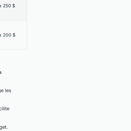
± 250 $
± 200 $
n
e les
ilite
get.