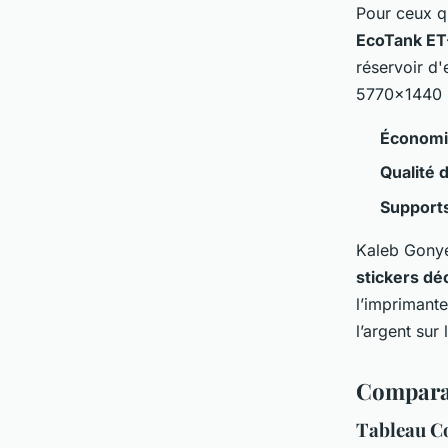
Pour ceux q
EcoTank ET
réservoir d'
5770×1440 D
Économ
Qualité 
Support
Kaleb Gonyea
stickers d
l’imprimante
l’argent sur 
Comparai
Tableau C