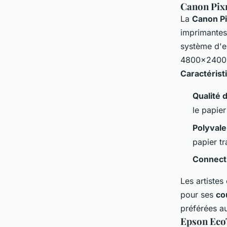
Canon Pixm
La
Canon P
imprimantes
système d'en
4800×2400 D
Caractérist
Qualité 
le papier
Polyval
papier tr
Connecti
Les artistes
pour ses
co
préférées au
Epson Eco