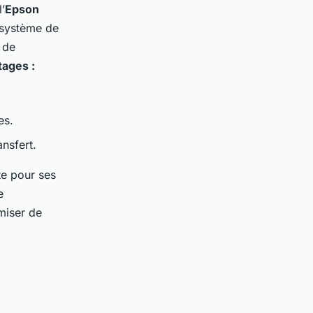
l’
Epson
n système de
 de
ages :
es.
ansfert.
te pour ses
e
omiser de