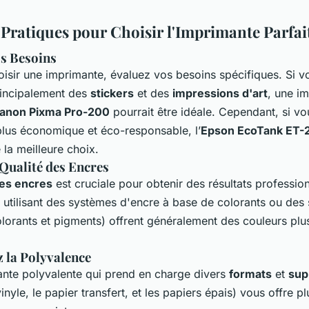
 Pratiques pour Choisir l'Imprimante Parfai
s Besoins
oisir une imprimante, évaluez vos besoins spécifiques. Si v
incipalement des
stickers
et des
impressions d'art
, une i
anon Pixma Pro-200
pourrait être idéale. Cependant, si v
plus économique et éco-responsable, l’
Epson EcoTank ET-
e la meilleure choix.
 Qualité des Encres
des encres
est cruciale pour obtenir des résultats professio
 utilisant des systèmes d'encre à base de colorants ou des
lorants et pigments) offrent généralement des couleurs plus
 la Polyvalence
nte polyvalente qui prend en charge divers
formats
et
sup
nyle, le papier transfert, et les papiers épais) vous offre p