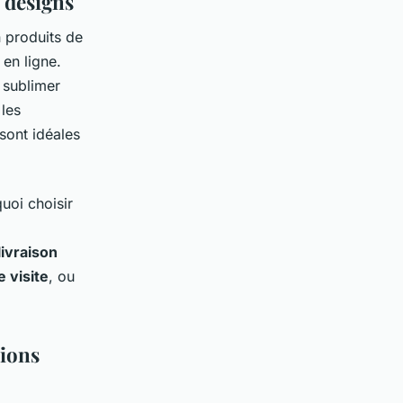
 designs
 produits de
 en ligne.
 sublimer
 les
 sont idéales
uoi choisir
livraison
e visite
, ou
sions