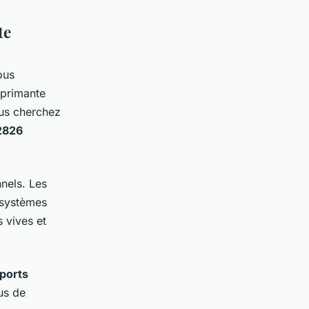
te
ous
mprimante
ous cherchez
2826
nnels. Les
 systèmes
 vives et
ports
lus de