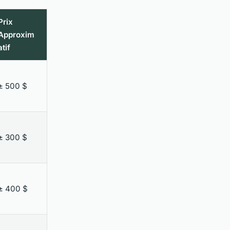
Prix
Approxim
atif
± 500 $
± 300 $
± 400 $