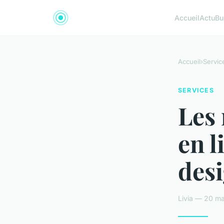
Accueil
Actu
Bu
Accueil
›
Servic
SERVICES
Les
en l
des
Livia — 20 ma