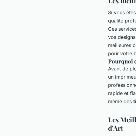
Les meil
Si vous ête
qualité prof
Ces service
vos designs 
meilleures o
pour votre 
Pourquoi c
Avant de plo
un imprimeu
professionn
rapide et f
même des
t
Les Meil
d'Art