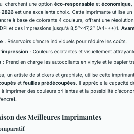
ui cherchent une option
éco-responsable
et
économique
, 
-2826
est une excellente choix. Cette imprimante utilise u
encre à base de colorants 4 couleurs, offrant une résolution
PI et des impressions jusqu'à 8,5″×47,2″ (A4+++)1.
Avant
ie
: Réservoirs d’encre individuels pour réduire les coûts.
d'impression
: Couleurs éclatantes et visuellement attrayant
s
: Prend en charge les autocollants en vinyle et le papier tr
, un artiste de stickers et graphiste, utilise cette impriman
écoupés
et
feuilles prédécoupées
. Il apprécie la capacité d
 à imprimer des couleurs brillantes et la possibilité d’écon
l’encre1.
son des Meilleures Imprimantes
omparatif