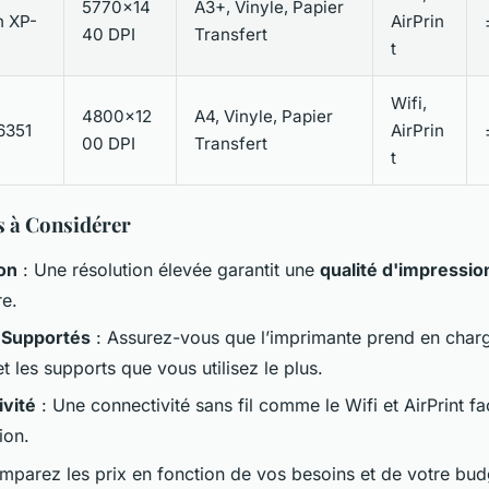
5770×14
A3+, Vinyle, Papier
n XP-
AirPrin
40 DPI
Transfert
t
Wifi,
4800×12
A4, Vinyle, Papier
6351
AirPrin
00 DPI
Transfert
t
s à Considérer
on
: Une résolution élevée garantit une
qualité d'impressio
re.
 Supportés
: Assurez-vous que l’imprimante prend en charg
t les supports que vous utilisez le plus.
vité
: Une connectivité sans fil comme le Wifi et AirPrint fac
ion.
mparez les prix en fonction de vos besoins et de votre bud