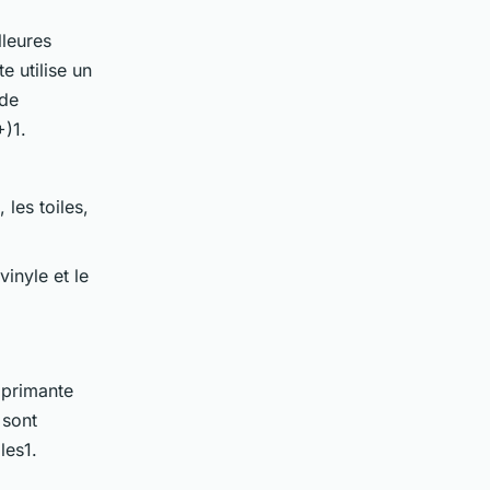
leures
e utilise un
 de
)1.
 les toiles,
inyle et le
mprimante
 sont
les1.