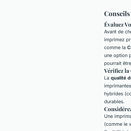
Conseils
Évaluez Vo
Avant de ch
imprimez pr
comme la
C
une option 
pourrait êtr
Vérifiez la
La
qualité 
imprimantes
hybrides (co
durables.
Considérez
Une imprima
(comme le vi