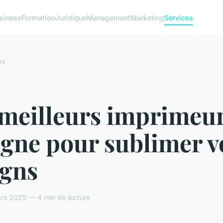
siness
Formation
Juridique
Management
Marketing
Services
es
 meilleurs imprimeu
igne pour sublimer v
igns
rs 2025 — 4 min de lecture