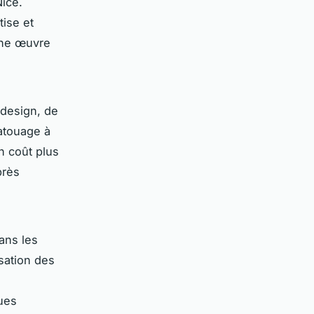
Nice.
tise et
 une œuvre
 design, de
tatouage à
n coût plus
près
ans les
isation des
ques