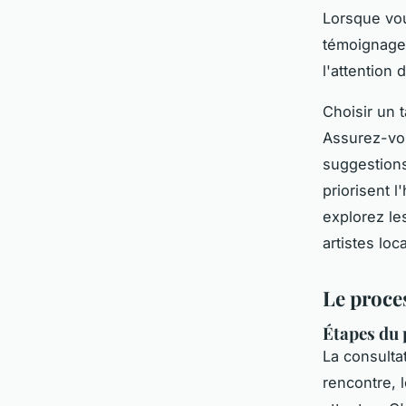
Lorsque vou
témoignages
l'attention 
Choisir un 
Assurez-vou
suggestions
priorisent l
explorez le
artistes loc
Le proces
Étapes du 
La consultat
rencontre, 