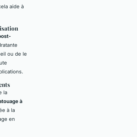
ela aide à
isation
post-
dratante
eil ou de le
ute
lications.
ents
e la
tatouage à
ée à la
age en