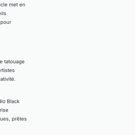
icle met en
ils
 pour
de tatouage
rtistes
tivité.
io Black
rise
ques, prêtes