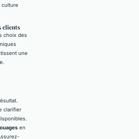
 culture
 clients
s choix des
hniques
tissent une
e.
ésultat.
clarifier
isponibles.
atouages
en
Assurez-