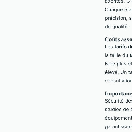
attentes. C'
Chaque étap
précision, 
de qualité.
Coûts asso
Les
tarifs 
la taille du
Nice plus é
élevé. Un t
consultatio
Importance 
Sécurité de
studios de t
équipements
garantissen