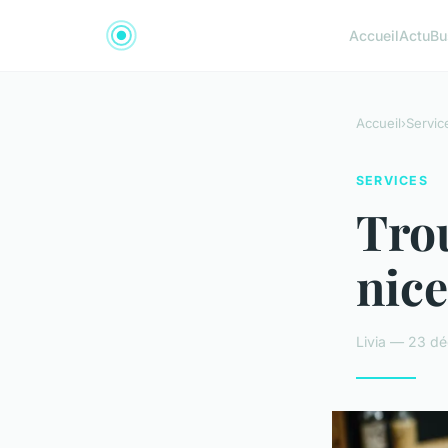
Accueil
Actu
Bu
Accueil
›
Servic
SERVICES
Trou
nice
Livia — 23 d