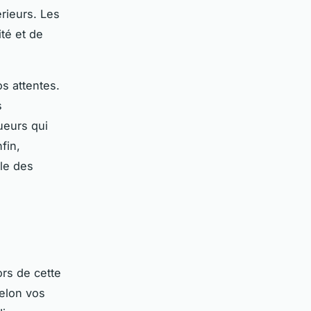
érieurs. Les
té et de
s attentes.
s
ueurs qui
fin,
yle des
ors de cette
selon vos