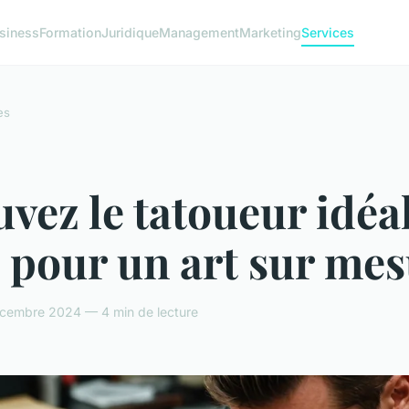
siness
Formation
Juridique
Management
Marketing
Services
es
vez le tatoueur idéal
 pour un art sur me
écembre 2024 — 4 min de lecture