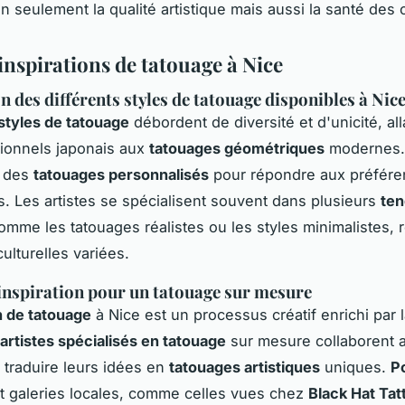
 seulement la qualité artistique mais aussi la santé des c
 inspirations de tatouage à Nice
n des différents styles de tatouage disponibles à Nic
styles de tatouage
débordent de diversité et d'unicité, al
itionnels japonais aux
tatouages géométriques
modernes.
e des
tatouages personnalisés
pour répondre aux préfér
es. Les artistes se spécialisent souvent dans plusieurs
ten
comme les tatouages réalistes ou les styles minimalistes, r
ulturelles variées.
inspiration pour un tatouage sur mesure
n de tatouage
à Nice est un processus créatif enrichi par 
artistes spécialisés en tatouage
sur mesure collaborent 
r traduire leurs idées en
tatouages artistiques
uniques.
Po
t galeries locales, comme celles vues chez
Black Hat Tat