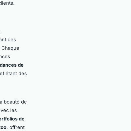
lients.
e
lant des
 Chaque
ences
dances de
eflétant des
la beauté de
avec les
rtfolios de
too
, offrent