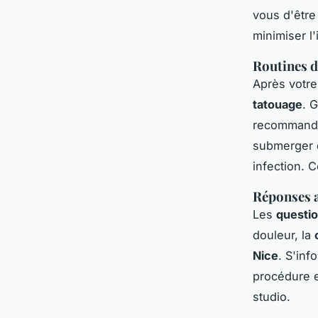
vous d'être
minimiser l'
Routines d
Après votre
tatouage
. 
recommandée
submerger d
infection. 
Réponses a
Les
questio
douleur, la
Nice
. S'inf
procédure e
studio.