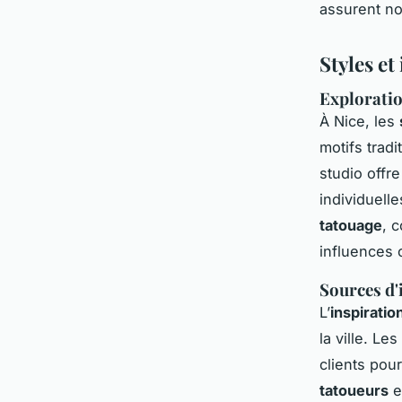
assurent non
Styles et
Exploratio
À Nice, les
motifs trad
studio offr
individuell
tatouage
, 
influences c
Sources d'
L’
inspiratio
la ville. Les
clients pou
tatoueurs
e