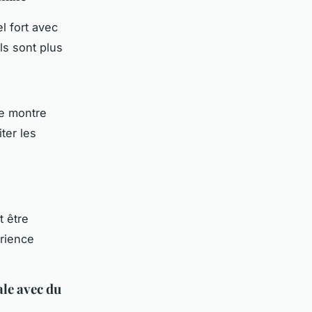
l fort avec
ls sont plus
le montre
ter les
 être
érience
ale avec du