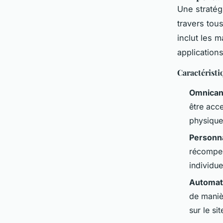
Une stratég
travers tou
inclut les 
application
Caractéristi
Omnican
être acce
physique
Personna
récompen
individue
Automati
de maniè
sur le sit