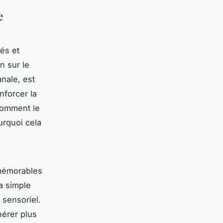
e
és et
n sur le
nale, est
nforcer la
 comment le
urquoi cela
 mémorables
la simple
 sensoriel.
érer plus