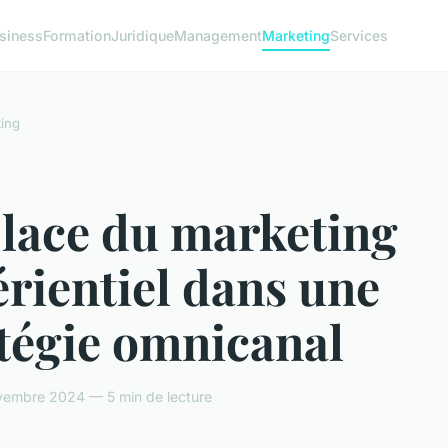
siness
Formation
Juridique
Management
Marketing
Services
ing
place du marketing
rientiel dans une
tégie omnicanal
vembre 2024 — 5 min de lecture