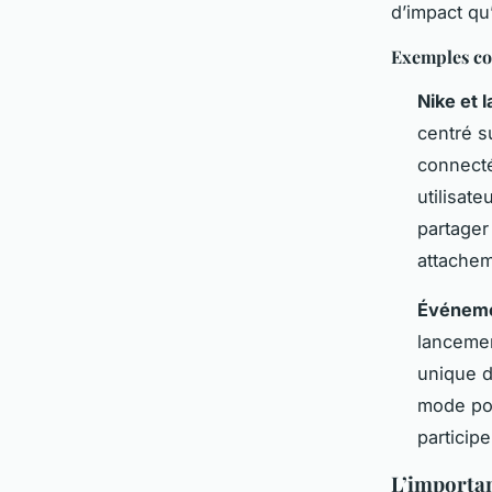
d’impact qu
Exemples co
Nike et l
centré s
connecté
utilisat
partager
attachem
Événeme
lancemen
unique d
mode pou
particip
L’importan