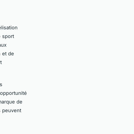
lisation
e sport
aux
n et de
t
s
 opportunité
marque de
és peuvent