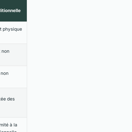
itionnelle
t physique
 non
 non
itée des
ité à la