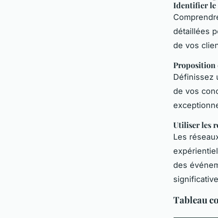
Identifier le
Comprendre 
détaillées 
de vos clien
Proposition
Définissez 
de vos conc
exceptionne
Utiliser les
Les réseaux
expérientiel
des événeme
significativ
Tableau co