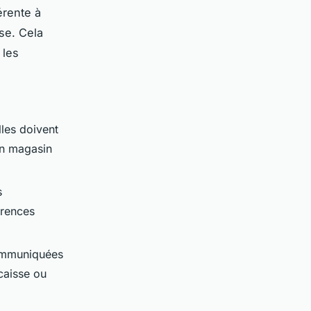
érente à
se. Cela
 les
lles doivent
’un magasin
s
érences
communiquées
caisse ou