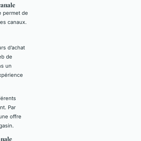
canale
le permet de
les canaux.
rs d’achat
eb de
ns un
xpérience
férents
nt. Par
une offre
gasin.
anale