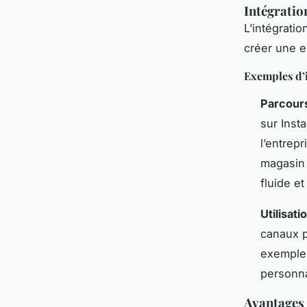
Intégratio
L’intégrati
créer une e
Exemples d’
Parcours
sur Inst
l’entrep
magasin 
fluide e
Utilisat
canaux p
exemple,
personna
Avantages 