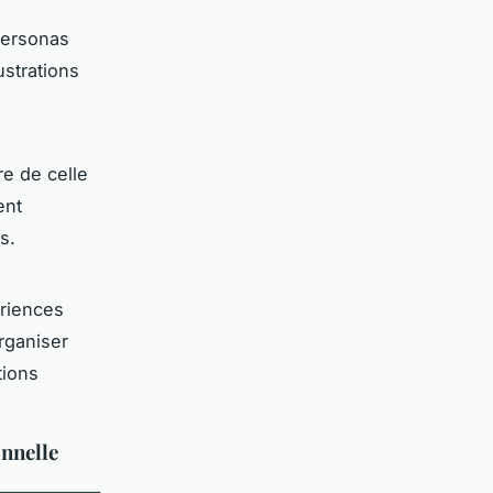
personas
ustrations
re de celle
ent
s.
riences
organiser
tions
onnelle