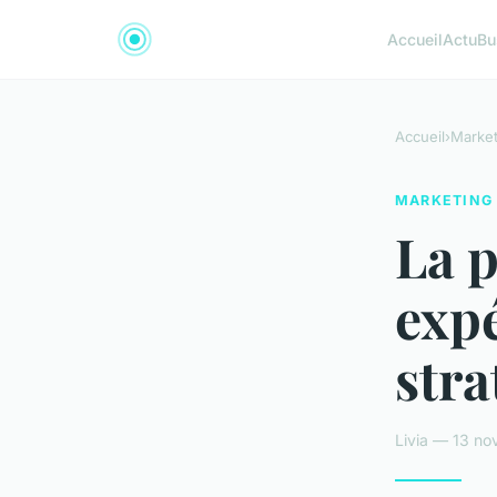
Accueil
Actu
Bu
Accueil
›
Market
MARKETING
La 
expé
stra
Livia — 13 no