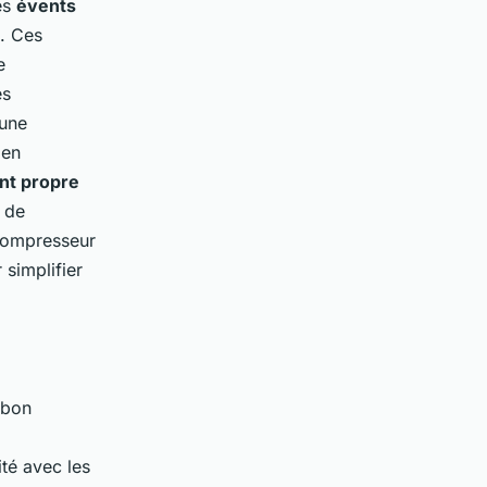
es
évents
e. Ces
e
es
 une
 en
nt propre
r de
 compresseur
 simplifier
 bon
té avec les