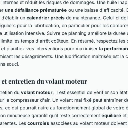
internes et réduit les risques de dommages. Une huile inap
ner
une défaillance prématurée
ou une baisse d'efficacité. E
l d’établir un
calendrier précis
de maintenance. Celui-ci doit
réguliers pour la lubrification, en particulier pour les compre
 utilisation intensive. Suivre ce planning améliore la durée 
t limite les temps d'arrêt coûteux. En résumé, respectez les
 et planifiez vos interventions pour maximiser
la performan
misant les désagréments. Une lubrification maîtrisée est la 
ans souci.
 et entretien du volant moteur
tretien du
volant moteur
, il est essentiel de vérifier son éta
sur le compresseur d'air. Un volant mal fixé peut entraîner d
s, ce qui pourrait nuire au fonctionnement global de votre
on minutieuse garantit qu’il reste correctement
équilibré
et
parentes. Les
courroies
associées au volant moteur doivent