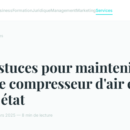
siness
Formation
Juridique
Management
Marketing
Services
es
stuces pour mainten
e compresseur d'air 
état
rs 2025 — 8 min de lecture