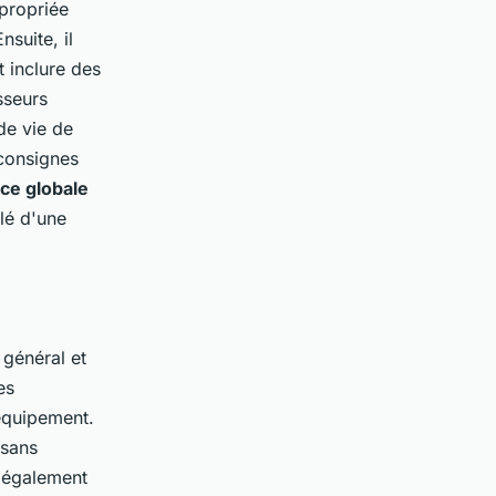
propriée
nsuite, il
 inclure des
sseurs
de vie de
 consignes
ce globale
clé d'une
t général et
es
 équipement.
 sans
 également