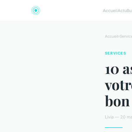
Accueil
Actu
Bu
Accueil
›
Servic
SERVICES
10 a
votr
bon 
Livia — 20 ma