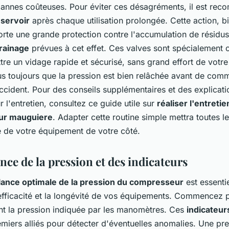
pannes coûteuses. Pour éviter ces désagréments, il est re
éservoir
après chaque utilisation prolongée. Cette action, b
rte une grande protection contre l'accumulation de résidus.
rainage
prévues à cet effet. Ces valves sont spécialement
re un vidage rapide et sécurisé, sans grand effort de votre
s toujours que la pression est bien relâchée avant de com
accident. Pour des conseils supplémentaires et des explicati
ur l'entretien, consultez ce guide utile sur
réaliser l'entreti
ur mauguiere
. Adapter cette routine simple mettra toutes l
é de votre équipement de votre côté.
nce de la pression et des indicateurs
llance optimale de la pression du compresseur
est essenti
efficacité et la longévité de vos équipements. Commencez pa
nt la pression indiquée par les manomètres. Ces
indicateur
miers alliés pour détecter d'éventuelles anomalies. Une pr