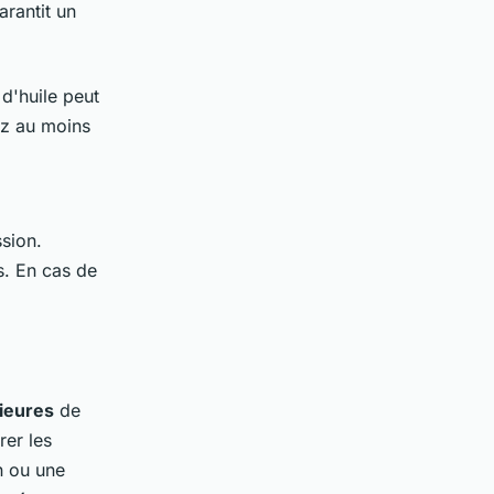
arantit un
d'huile peut
ez au moins
ssion.
s. En cas de
ieures
de
rer les
n ou une