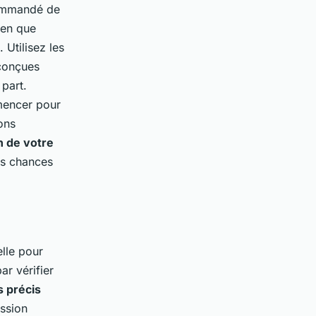
commandé de
ien que
 Utilisez les
 conçues
 part.
mencer pour
ons
en de votre
es chances
elle pour
r vérifier
s précis
ession