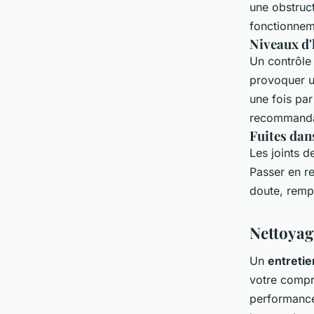
une obstruct
fonctionnem
Niveaux d'
Un contrôle
provoquer u
une fois par
recommandat
Fuites dans
Les joints d
Passer en r
doute, remp
Nettoyag
Un
entretie
votre compre
performances