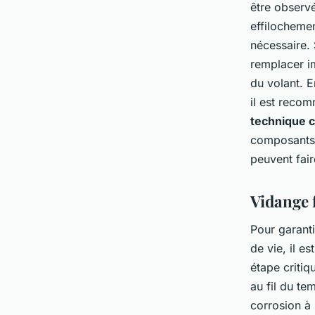
être observé
effilocheme
nécessaire.
remplacer i
du volant. E
il est reco
technique 
composants,
peuvent fair
Vidange 
Pour garant
de vie, il e
étape criti
au fil du te
corrosion à l