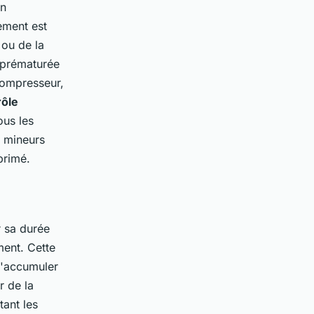
un
ement est
 ou de la
 prématurée
 compresseur,
rôle
ous les
s mineurs
primé.
r sa durée
ent. Cette
s'accumuler
r de la
tant les