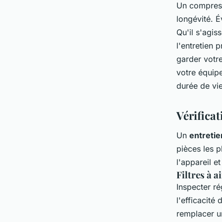
Un compresse
longévité. 
Qu'il s'agiss
l'entretien 
garder votr
votre équip
durée de vie
Vérificat
Un
entretie
pièces les p
l'appareil e
Filtres à a
Inspecter ré
l'efficacit
remplacer u