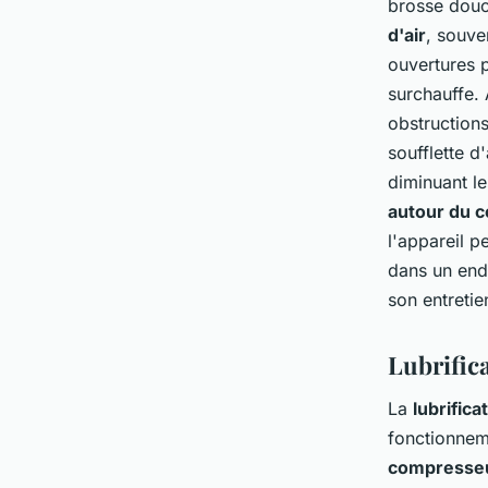
brosse douc
d'air
, souve
ouvertures p
surchauffe. 
obstruction
soufflette d
diminuant le
autour du 
l'appareil p
dans un endr
son entretie
Lubrific
La
lubrifica
fonctionnem
compresse