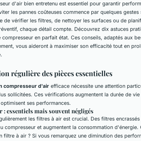
ur d'air bien entretenu est essentiel pour garantir perfor
Éviter les pannes coûteuses commence par quelques gestes 
e de vérifier les filtres, de nettoyer les surfaces ou de planif
préventif, chaque détail compte. Découvrez dix astuces prat
e compresseur en parfait état. Ces conseils, adaptés aux be
ement, vous aideront à maximiser son efficacité tout en pro
.
ion régulière des pièces essentielles
n compresseur d'air
efficace nécessite une attention partic
lus sollicitées. Ces vérifications augmentent la durée de vie
t optimisent ses performances.
ir : essentiels mais souvent négligés
gulièrement les filtres à air est crucial. Des filtres encrassé
é du compresseur et augmentent la consommation d'énergie.
n filtre à air ? Si vous remarquez une diminution des perfo