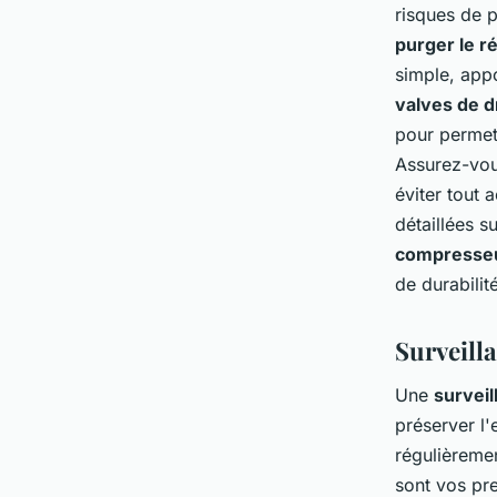
risques de 
purger le r
simple, appo
valves de d
pour permett
Assurez-vou
éviter tout 
détaillées s
compresse
de durabilit
Surveilla
Une
survei
préserver l'
régulièreme
sont vos pre