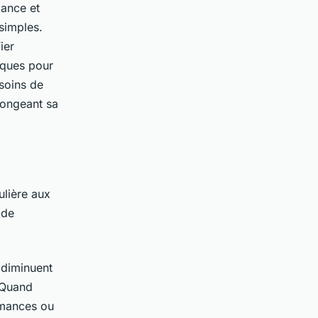
mance et
simples.
ier
iques pour
soins de
longeant sa
ulière aux
 de
s diminuent
 Quand
rmances ou