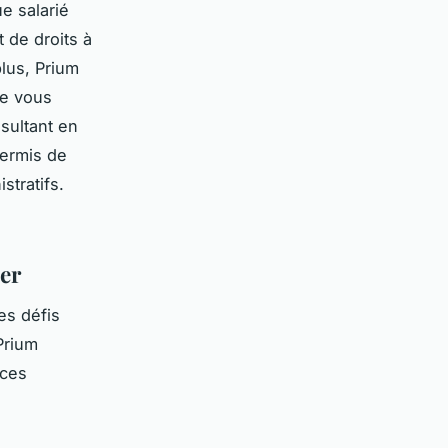
ue salarié
t de droits à
plus, Prium
de vous
nsultant en
permis de
tratifs.
ter
es défis
Prium
 ces