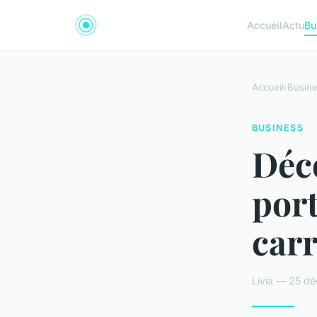
Accueil
Actu
Bu
Accueil
›
Busin
BUSINESS
Déc
port
carr
Livia — 25 d