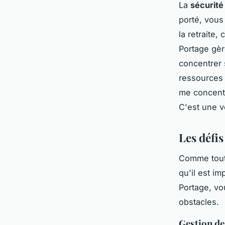
La
sécurité
porté, vous 
la retraite,
Portage gèr
concentrer 
ressources 
me concentr
C'est une vé
Les défi
Comme toute
qu'il est i
Portage, vo
obstacles.
Gestion de