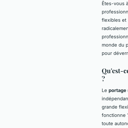
Êtes-vous à
professionn
flexibles e
radicalemen
professionn
monde du po
pour déverro
Qu'est-c
?
Le
portage 
indépendant
grande flex
fonctionne 
toute auton