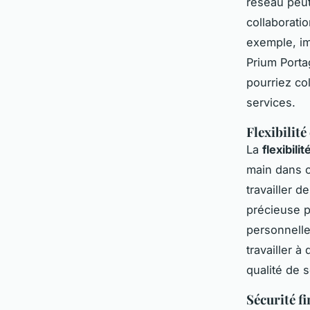
réseau peut
collaborati
exemple, im
Prium Porta
pourriez col
services.
Flexibilité
La
flexibilit
main dans c
travailler 
précieuse p
personnelle
travailler 
qualité de s
Sécurité f