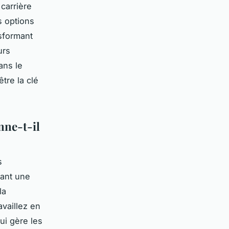
carrière
s options
sformant
urs
ans le
tre la clé
nne-t-il
s
vant une
la
availlez en
ui gère les