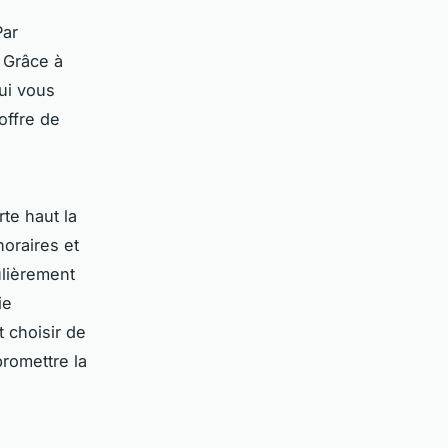
Par
 Grâce à
ui vous
offre de
te haut la
oraires et
ulièrement
ie
 choisir de
promettre la