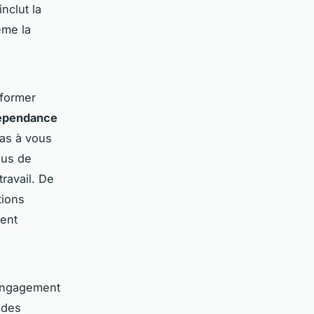
inclut la
ême la
sformer
dépendance
pas à vous
lus de
ravail. De
tions
ment
 engagement
 des