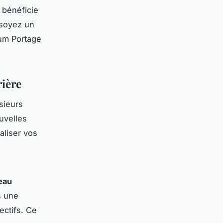
 bénéficie
 soyez un
ium Portage
ière
sieurs
uvelles
aliser vos
eau
s une
ectifs. Ce