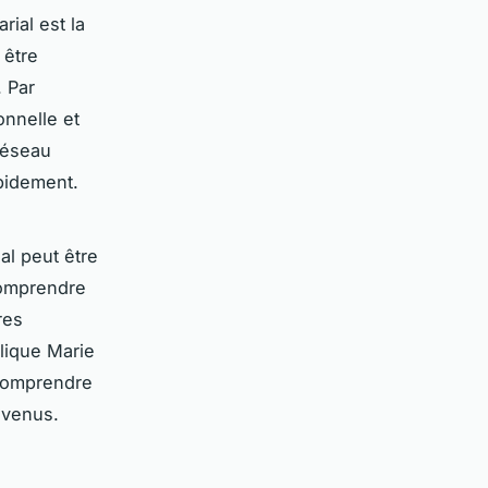
ial est la
 être
. Par
onnelle et
réseau
pidement.
al peut être
 comprendre
res
plique
Marie
 comprendre
evenus.