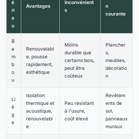
é
Inconvénient
Avantages
n
ri
s
courante
a
u
B
Moins
Plancher
a
Renouvelabl
durable que
s,
m
e, pousse
certains bois,
meubles,
b
rapidement,
peut être
décoratio
o
esthétique
coûteux
n
u
Isolation
Revêtem
Li
thermique et
Peu résistant
ents de
è
acoustique,
à l'usure,
sol,
g
renouvelabl
coût élevé
panneaux
e
e
muraux