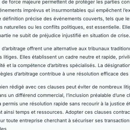
 de force majeure permettent de protéger les parties con
énements imprévus et insurmontables qui empêchent l’e
e définition précise des événements couverts, tels que le
 naturelles ou les conflits politiques, est essentielle. Ell
rtie ne subit de préjudice injustifié en situation de crise
d’arbitrage offrent une alternative aux tribunaux traditio
 litiges. Elles établissent un cadre neutre et rapide, privil
ité et la compétence d’arbitres spécialisés. La désignation
règles d’arbitrage contribue à une résolution efficace des 
bien rédigé avec ces clauses peut éviter de nombreux liti
ns un différend commercial, l’inclusion préalable d’une c
a permis une résolution rapide sans recourir à la justice é
 ainsi temps et ressources. Adopter ces clauses contrac
our toute entreprise cherchant à sécuriser ses transaction
les.