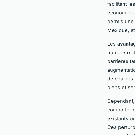
facilitant 
économique.
permis une r
Mexique, st
Les
avanta
nombreux. I
barrières ta
augmentatio
de chaînes 
biens et se
Cependant,
comporter d
existants o
Ces perturb