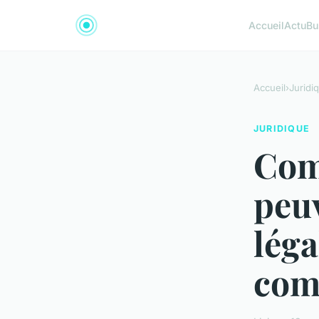
Accueil
Actu
Bu
Accueil
›
Juridi
JURIDIQUE
Com
peuv
léga
com