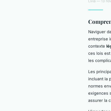
Livia — 13 no
Comprend
Naviguer d
entreprise 
contexte
lé
ces lois es
les complic
Les princip
incluant la
normes envi
exigences s
assurer la c