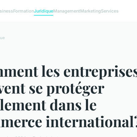
siness
Formation
Juridique
Management
Marketing
Services
que
ment les entreprise
ent se protéger
lement dans le
merce international