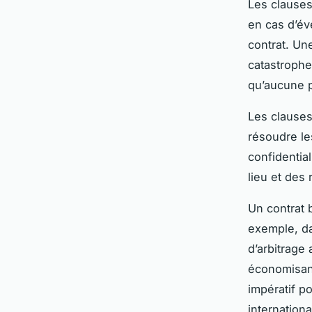
Les clauses
en cas d’év
contrat. Un
catastrophes
qu’aucune pa
Les clauses 
résoudre les
confidential
lieu et des 
Un contrat 
exemple, da
d’arbitrage 
économisant
impératif p
internationa