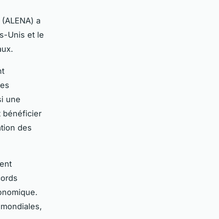
 (ALENA) a
s-Unis et le
aux.
nt
les
si une
 bénéficier
ation des
ent
cords
conomique.
 mondiales,