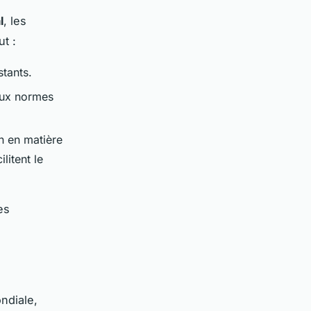
l
, les
t :
stants.
aux normes
on en matière
litent le
es
ndiale,