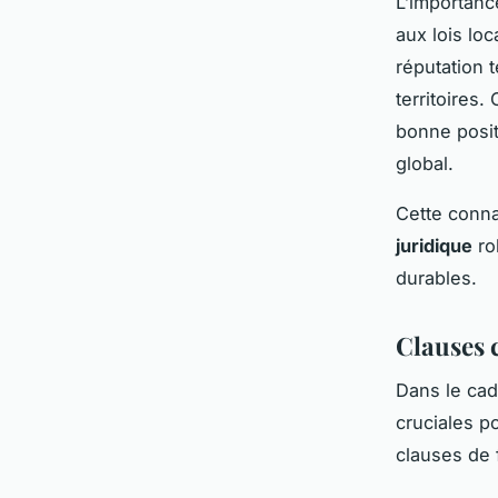
L’importanc
aux lois lo
réputation t
territoires
bonne posi
global.
Cette conn
juridique
ro
durables.
Clauses c
Dans le ca
cruciales p
clauses de f