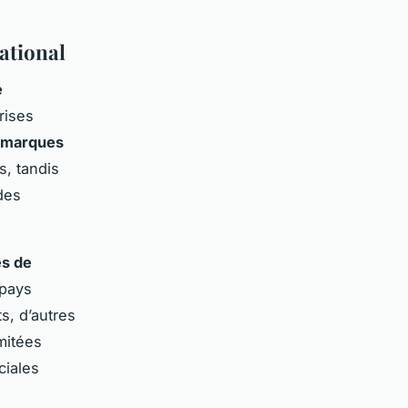
national
é
rises
marques
s, tandis
des
es de
 pays
s, d’autres
mitées
ciales