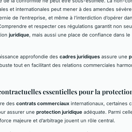
e de la conformité ne peut être sous-estimée. La non-co
cales et internationales peut mener à des amendes sévères
ernie de l’entreprise, et même à l’interdiction d’opérer da
. Comprendre et respecter ces régulations garantit non s
tion
juridique
, mais aussi une place de confiance dans l
aissance approfondie des
cadres juridiques
assure une
p
buste tout en facilitant des relations commerciales harmo
ontractuelles essentielles pour la protectio
dre des
contrats commerciaux
internationaux, certaines 
our assurer une
protection juridique
adéquate. Parmi celle
orce majeure et d’arbitrage jouent un rôle central.