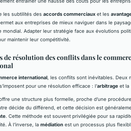
llement entraîner une hausse des coûts pour les entrepris
les subtilités des
accords commerciaux
et les
avantag
ermet aux entreprises de mieux naviguer dans le paysag
mondial. Adapter leur stratégie face aux évolutions polit
ur maintenir leur compétitivité.
 de résolution des conflits dans le commer
ional
merce international
, les conflits sont inévitables. Deu
s’imposent pour une résolution efficace : l’
arbitrage
et la
ffre une structure plus formelle, proche d’une procédure 
utre décide du différend, et cette décision est généralem
nte
. Cette méthode est souvent privilégiée pour sa rapidit
ité. À l’inverse, la
médiation
est un processus plus flexibl