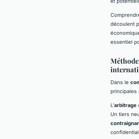
et potentie
Comprendre 
découlent p
économique 
essentiel po
Méthodes
internat
Dans le
com
principales 
L’
arbitrage
o
Un tiers ne
contraigna
confidential