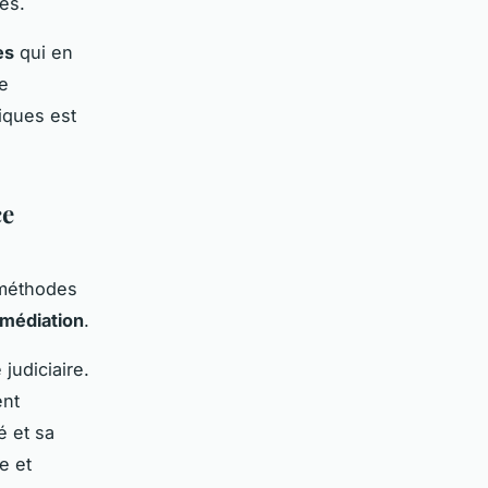
es.
es
qui en
e
iques est
ce
x méthodes
médiation
.
judiciaire.
ent
é et sa
e et