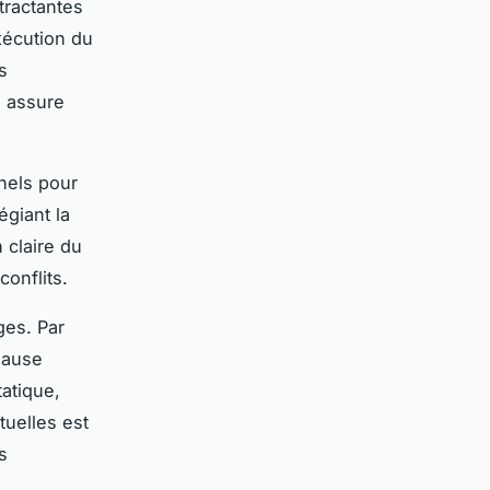
tractantes
xécution du
s
e assure
.
nnels pour
égiant la
 claire du
conflits.
ges. Par
lause
tatique,
tuelles est
s