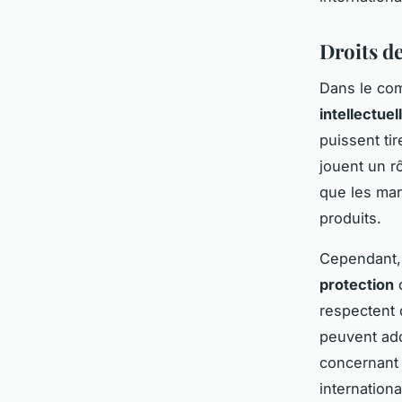
Droits de
Dans le com
intellectuel
puissent tir
jouent un rô
que les mar
produits.
Cependant, 
protection
d
respectent 
peuvent ado
concernant
internation