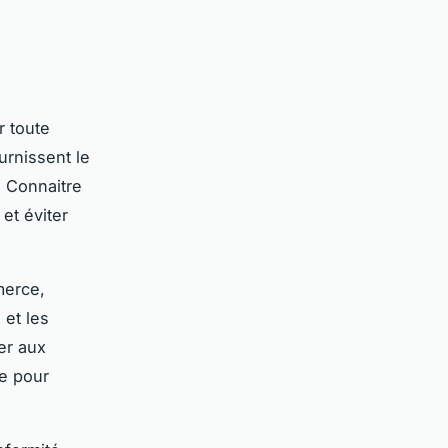
r toute
urnissent le
. Connaitre
et éviter
merce,
 et les
er aux
le pour