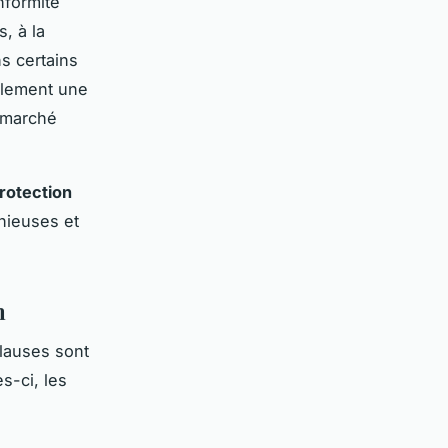
nformité
, à la
ns certains
eulement une
e marché
rotection
nieuses et
n
clauses sont
s-ci, les